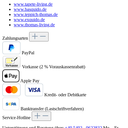
www.tapete-living.de
www.basquido.de
www.teppich-thomas.de
www.exquido.de
www.thomas-living.de
Zahlungsarten
PayPal
Vorkasse (2 % Vorauskassenrabatt)
Apple Pay
Kredit- oder Debitkarte
Banktransfer (Lastschriftverfahren)
Service-Hotline
Unterstützung und Beratung über:
+49 5492 - 9622832
Mo. - Fr.