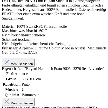
Das Uni-Tuch PRATO mit Bugatti Stick ist in 12 ausgewogenen
Farbstellungen erhältlich und bringt einen stilvollen Touch in jedes
Badezimmer. Hergestellt aus 100% Baumwolle in Österreich verfügt
PRATO über einen extra weichen Griff und eine hohe
Saugfähigkeit.
Material: 100% SUPERSOFT Baumwolle
Maschinenwaschbar bis 60°C
Nicht bleichen/nicht chloren
Schonend trocknen
Nicht bügeln und keine chemische Reinigung
Prüfsiegel: Airpillow, Lifetime Colour, Made in Austria, Medizinisch
Geprüft, Ökotex 37223
Menü schließen
Eigenschaften "Bugatti Handtuch Prato 9605 | 3270 Sea Lavender"
Farbe:
rose
Größe:
50 x 100 cm
Kollektion:
Prato
Muster:
Uni
Qualität:
Baumwolle
Menü schließen
Herstellerinfo bzgl. der allgemeinen Produktsicherheit (GPSR)