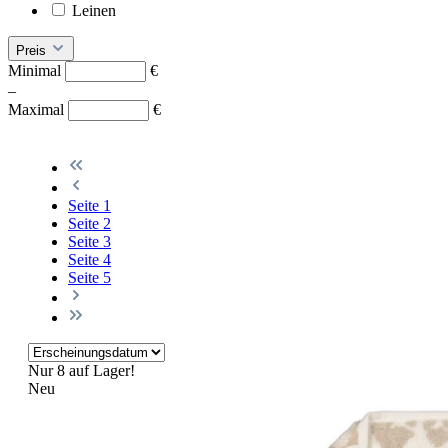
Leinen
Preis
Minimal
€
–
Maximal
€
Seite
1
Seite
2
Seite
3
Seite
4
Seite
5
Nur 8 auf Lager!
Neu