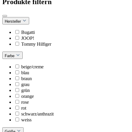
Produkte filtern
Hersteller
Bugatti
JOOP!
Tommy Hilfiger
Farbe
beige/creme
blau
braun
grau
grün
orange
rose
rot
schwarz/anthrazit
weiss
Größe