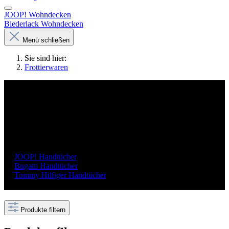
JOOP! Wohndecken
Biederlack Wohndecken
Menü schließen
Sie sind hier:
Frottierwaren
Frottierwaren von JOOP! und
Bugatti - Handtücher, Duschtücher
und mehr
JOOP! Handtücher
Bugatti Handtücher
Tommy Hilfiger Handtücher
Produkte filtern