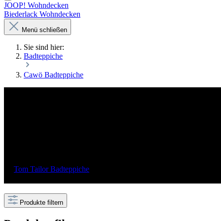
JOOP! Wohndecken
Biederlack Wohndecken
Menü schließen
Sie sind hier:
Badteppiche
Cawö Badteppiche
Cawö Badteppiche – Wohlfühlen auf höc
Entdecken Sie die luxuriösen Badteppiche von Cawö. Hergestellt
lange Lebensdauer. Vervollständigen Sie Ihr Badezimmer mit ei
Cawö Badteppiche
Tom Tailor Badteppiche
Produkte filtern