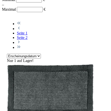
–
Maximal
€
Seite
1
Seite
2
Nur 1 auf Lager!