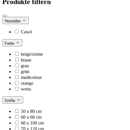
Produkte filtern
Hersteller
Cawö
Farbe
beige/creme
braun
grau
grün
multicolour
orange
weiss
Größe
50 x 80 cm
60 x 60 cm
60 x 100 cm
70 x 120 cm