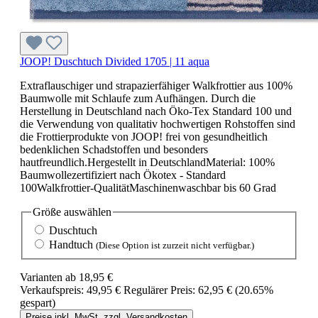
JOOP! Duschtuch Divided 1705 | 11 aqua
Extraflauschiger und strapazierfähiger Walkfrottier aus 100%
Baumwolle mit Schlaufe zum Aufhängen. Durch die
Herstellung in Deutschland nach Öko-Tex Standard 100 und
die Verwendung von qualitativ hochwertigen Rohstoffen sind
die Frottierprodukte von JOOP! frei von gesundheitlich
bedenklichen Schadstoffen und besonders
hautfreundlich.Hergestellt in DeutschlandMaterial: 100%
Baumwollezertifiziert nach Ökotex - Standard
100Walkfrottier-QualitätMaschinenwaschbar bis 60 Grad
Größe
auswählen
Duschtuch
Handtuch
(Diese Option ist zurzeit nicht verfügbar.)
Varianten ab
18,95 €
Verkaufspreis:
49,95 €
Regulärer Preis:
62,95 €
(20.65%
gespart)
Preise inkl. MwSt. zzgl. Versandkosten