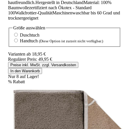
hautfreundlich.Hergestellt in DeutschlandMaterial: 100%
Baumwollezertifiziert nach Ökotex - Standard
100Walkfrottier-QualitätMaschinenwaschbar bis 60 Grad und
trocknergeeignet
Größe
auswählen
Duschtuch
Handtuch
(Diese Option ist zurzeit nicht verfügbar.)
Varianten ab
18,95 €
Regulärer Preis:
49,95 €
Preise inkl. MwSt. zzgl. Versandkosten
In den Warenkorb
Nur 8 auf Lager!
%
Rabatt