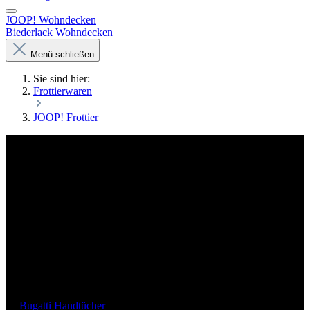
JOOP! Wohndecken
Biederlack Wohndecken
Menü schließen
Sie sind hier:
Frottierwaren
JOOP! Frottier
JOOP Handtücher - Luxus für Ihr
Badezimmer
JOOP! ist nicht nur eine Modemarke, sondern steht für einen
luxuriösen Lebensstil, der sich auch in den Badezimmern
widerspiegelt. Handtücher von JOOP vereinen zeitloses
Design mit höchster Qualität und schaffen so ein
unvergleichliches Wohlfühlerlebnis.
JOOP! Handtücher
Bugatti Handtücher