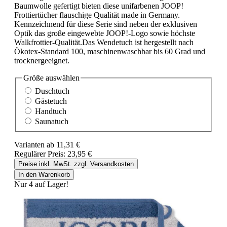
Baumwolle gefertigt bieten diese unifarbenen JOOP!
Frottiertücher flauschige Qualität made in Germany.
Kennzeichnend für diese Serie sind neben der exklusiven
Optik das große eingewebte JOOP!-Logo sowie höchste
Walkfrottier-Qualität.Das Wendetuch ist hergestellt nach
Ökotex-Standard 100, maschinenwaschbar bis 60 Grad und
trocknergeeignet.
Größe
auswählen
Duschtuch
Gästetuch
Handtuch
Saunatuch
Varianten ab
11,31 €
Regulärer Preis:
23,95 €
Preise inkl. MwSt. zzgl. Versandkosten
In den Warenkorb
Nur 4 auf Lager!