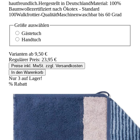
hautfreundlich.Hergestellt in DeutschlandMaterial: 100%
Baumwollezertifiziert nach Ökotex - Standard
100Walkfrottier-QualitätMaschinenwaschbar bis 60 Grad
Größe
auswählen
Gästetuch
Handtuch
Varianten ab
9,50 €
Regulärer Preis:
23,95 €
Preise inkl. MwSt. zzgl. Versandkosten
In den Warenkorb
Nur 3 auf Lager!
%
Rabatt