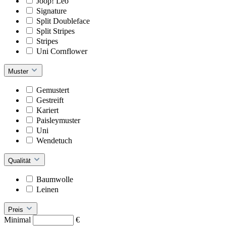
Joop! Leo
Signature
Split Doubleface
Split Stripes
Stripes
Uni Cornflower
Muster
Gemustert
Gestreift
Kariert
Paisleymuster
Uni
Wendetuch
Qualität
Baumwolle
Leinen
Preis
Minimal
€