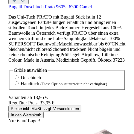
Bugatti Duschtuch Prato 9605 | 6300 Camel
Das Uni-Tuch PRATO mit Bugatti Stick ist in 12
ausgewogenen Farbstellungen erhältlich und bringt einen
stilvollen Touch in jedes Badezimmer. Hergestellt aus 100%
Baumwolle in Österreich verfügt PRATO über einen extra
weichen Griff und eine hohe Saugfähigkeit.Material: 100%
SUPERSOFT BaumwolleMaschinenwaschbar bis 60°CNicht
bleichen/nicht chlorenSchonend trocknen Nicht bügeln und
keine chemische ReinigungPrüfsiegel: Airpillow, Lifetime
Colour, Made in Austria, Medizinisch Geprüft, Ökotex 37223
Größe
auswählen
Duschtuch
Handtuch
(Diese Option ist zurzeit nicht verfügbar.)
Varianten ab
13,95 €
Regulärer Preis:
33,95 €
Preise inkl. MwSt. zzgl. Versandkosten
In den Warenkorb
Nur 6 auf Lager!