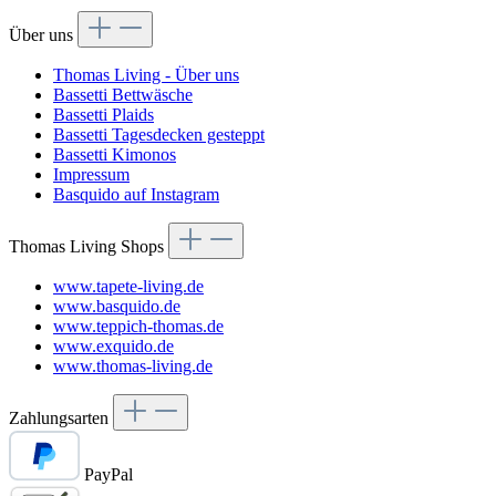
Über uns
Thomas Living - Über uns
Bassetti Bettwäsche
Bassetti Plaids
Bassetti Tagesdecken gesteppt
Bassetti Kimonos
Impressum
Basquido auf Instagram
Thomas Living Shops
www.tapete-living.de
www.basquido.de
www.teppich-thomas.de
www.exquido.de
www.thomas-living.de
Zahlungsarten
PayPal