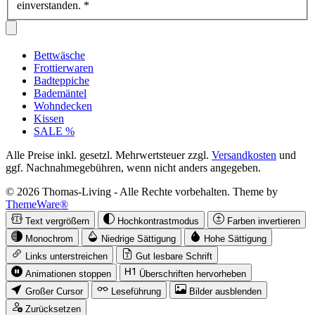
einverstanden.
*
Bettwäsche
Frottierwaren
Badteppiche
Bademäntel
Wohndecken
Kissen
SALE %
Alle Preise inkl. gesetzl. Mehrwertsteuer zzgl.
Versandkosten
und
ggf. Nachnahmegebühren, wenn nicht anders angegeben.
© 2026 Thomas-Living - Alle Rechte vorbehalten. Theme by
ThemeWare®
Text vergrößern
Hochkontrastmodus
Farben invertieren
Monochrom
Niedrige Sättigung
Hohe Sättigung
Links unterstreichen
Gut lesbare Schrift
Animationen stoppen
Überschriften hervorheben
Großer Cursor
Leseführung
Bilder ausblenden
Zurücksetzen