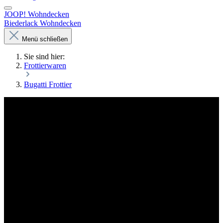
JOOP! Wohndecken
Biederlack Wohndecken
Menü schließen
Sie sind hier:
Frottierwaren
Bugatti Frottier
Bugatti Handtücher – Eleganz für Ihr
Zuhause
Verleihen Sie Ihrem Badezimmer eine elegante Note mit den
stilvollen Handtüchern von Bugatti. Die klaren Linien, die
dezenten Muster und die hochwertigen Materialien machen
jedes Handtuch zu einem echten Blickfang. Ob als Solostück
oder als Teil eines kompletten Badezimmersortiments –
Bugatti Handtücher setzen stilvolle Akzente und
unterstreichen Ihren guten Geschmack.