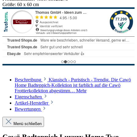
Größe:
60 x 60 cm
Beschreibung
Klassisch - Puristisch - Trendig. Die Cawö
Home Badteppich-Kollektion ist farblich auf die Cawö
Frottierkollektion abgestimm…
Mehr
Eigenschaften
Artikel-Hersteller
Bewertungen
Menü schließen
Cawö Badteppich Luxury Home Two